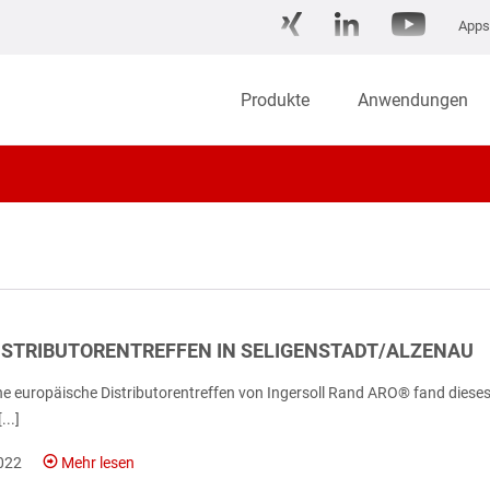
Apps
Produkte
Anwendungen
ISTRIBUTORENTREFFEN IN SELIGENSTADT/ALZENAU
che europäische Distributorentreffen von Ingersoll Rand ARO® fand dieses
...]
022
Mehr lesen