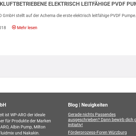
CKLUFTBETRIEBENE ELEKTRISCH LEITFÄHIGE PVDF P
 GmbH stellt auf der Achema die erste elektrisch leitfähige PVDF Pumpe.
018
Mehr lesen
bH
Blog | Neuigkeiten
Gerade nichts Passendes
t ist WP-ARO der ideale
ausgeschrieben? Dann bewirb dich 
er für Produkte der Marken
initiativ!
 ARO, Albin Pump, Milton
Förderprozess-Foren Würzburg
Fluidmix und Nakakin.