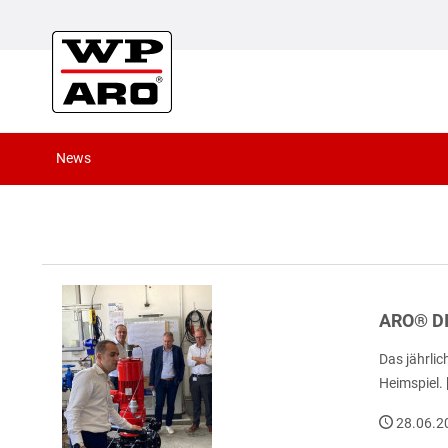
News
ARO® D
Das jährli
Heimspiel. [
28.06.2