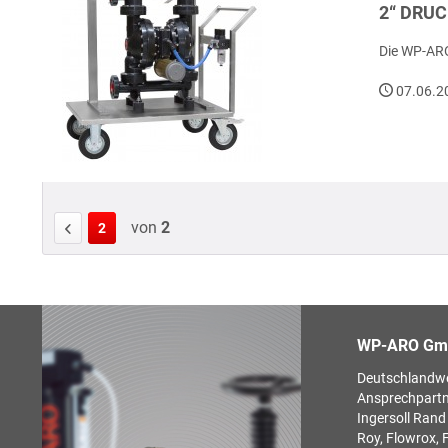
2“ DRU
Die WP-ARO
07.06.2
von
2
2
WP-ARO Gm
Deutschlandwei
Ansprechpartn
Ingersoll Rand
Roy, Flowrox, 