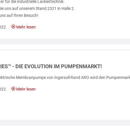
r für die industrielle Lackiertechnik.
ie uns auf unserem Stand 2321 in Halle 2.
 uns auf Ihren Besuch!
022
Mehr lesen
IES™ - DIE EVOLUTION IM PUMPENMARKT!
lektrische Membranpumpe von Ingersoll Rand ARO wird den Pumpenmarkt 
022
Mehr lesen